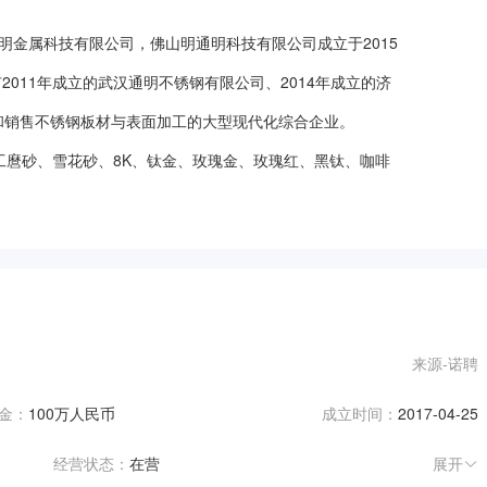
2011年成立的武汉通明不锈钢有限公司、2014年成立的济
销售不锈钢板材与表面加工的大型现代化综合企业。

加工麿砂、雪花砂、8K、钛金、玫瑰金、玫瑰红、黑钛、咖啡
压花、无指纹等各种高端彩色板。

；秉承“积极进取，自强不息”为经营理念；始终视质量、服
一流的不锈钢综合供应商，为客户、公司、社会创造一定的价
”通力合作，共创美好明天“！

来源-诺聘
金：
100万人民币
成立时间：
2017-04-25
经营状态：
在营
展开