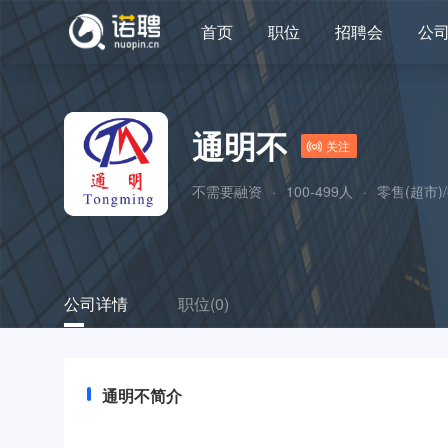
首页
职位
招聘会
公
通明不
关注
不需要融资
·
100-499人
·
零售(超市)
公司详情
职位(0)
通明不简介