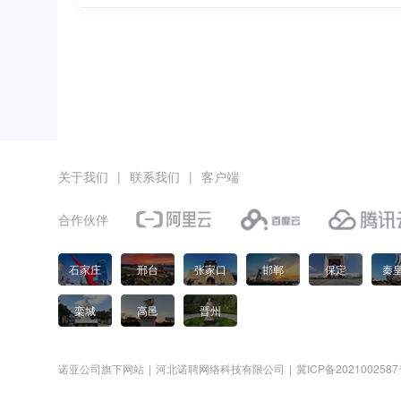
关于我们
|
联系我们
|
客户端
合作伙伴
石家庄
邢台
张家口
邯郸
保定
秦
栾城
高邑
晋州
诺亚公司旗下网站
|
河北诺聘网络科技有限公司
|
冀ICP备2021002587