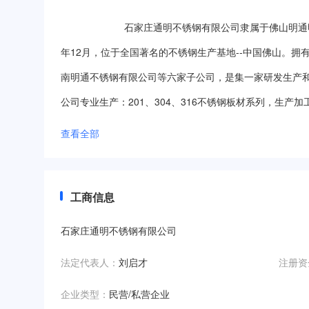
                       石家庄通明不锈钢有限公司隶属于佛山明通明金属科技有限公司，佛山明通明科技有限公司成立于2015
年12月，位于全国著名的不锈钢生产基地--中国佛山。拥有
南明通不锈钢有限公司等六家子公司，是集一家研发生产和
公司专业生产：201、304、316不锈钢板材系列，生产
金、宝石蓝、紫罗兰、红古铜、青古铜、喷砂、蚀刻、各种
查看全部
公司实力雄厚，具有先进的进口生产设备和专业的制作工艺
务、信誉为生命，坚持以客户满意为永恒的追求；创国内
工商信息
值！

在未来的市场策略上，我们将一如既往与广大客户及各位员工
石家庄通明不锈钢有限公司
法定代表人：
刘启才
注册资
企业类型：
民营/私营企业