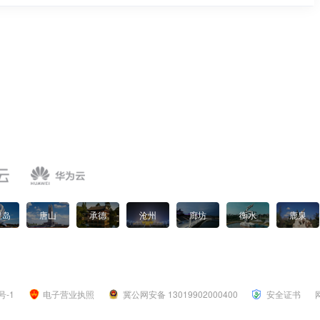
皇岛
唐山
承德
沧州
廊坊
衡水
鹿泉
号-1
电子营业执照
冀公网安备 13019902000400
安全证书