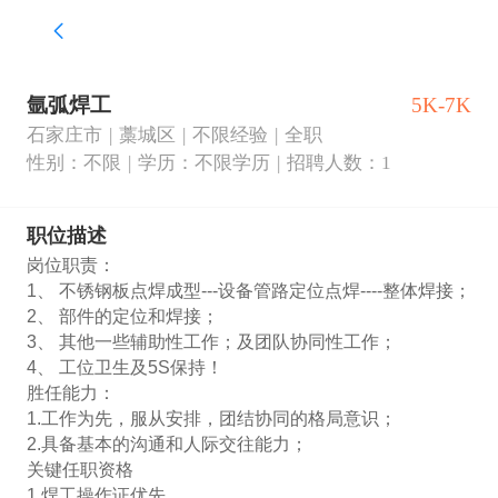
氩弧焊工
5K-7K
石家庄市
藁城区
不限经验
全职
性别：不限
学历：不限学历
招聘人数：1
职位描述
岗位职责：

1、 不锈钢板点焊成型---设备管路定位点焊----整体焊接；

2、 部件的定位和焊接；

3、 其他一些辅助性工作；及团队协同性工作；

4、 工位卫生及5S保持！

胜任能力：

1.工作为先，服从安排，团结协同的格局意识；

2.具备基本的沟通和人际交往能力；

关键任职资格

1.焊工操作证优先
